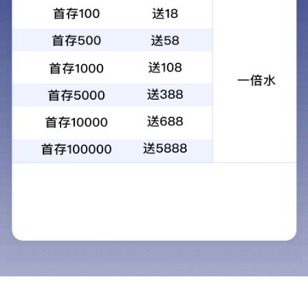
安阳红旗机场驱鸟设备采购项目（采购编号：
AYCG202
次成交结果公示如下：
一、成交人信息：
成交人：
陕西云光卓睿智能科技有限公司
；
响应
报价：
227600.00元。
二、成交结果公示发布媒介
本次成交
结果公示
在《中国招标投标公共服务平台》《
《河南豫信公共资源交易平台》《明博体育app官网》上发
三、联系方式
采购人：安阳市交通机场发展投资有限责任公司
地址：河南省安阳市汤阴县伏道镇启航大道
1号
联系人：李先生