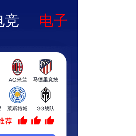
它
办事指南
拔赛）“优秀单位”“优