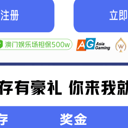
秀个人”
发布时间：2025-07-11
荣获首届全国招标采购专业技能大赛（河南选拔赛
技能大赛河南地区选拔赛（预赛）”落下帷幕，明博体育app官网
，斩获佳绩！豫信招标荣膺大赛
“优秀单位”称号，公司业务骨干